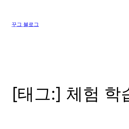
콘
텐
츠
꾸그 블로그
로
바
로
가
기
[태그:]
체험 학