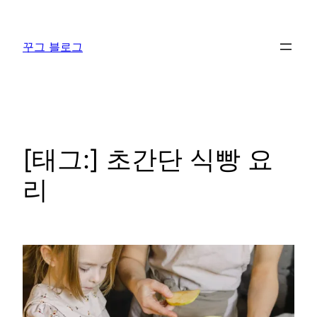
콘
텐
꾸그 블로그
츠
로
바
로
가
기
[태그:]
초간단 식빵 요
리