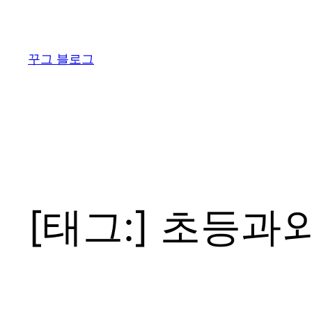
콘
텐
츠
꾸그 블로그
로
바
로
가
기
[태그:]
초등과