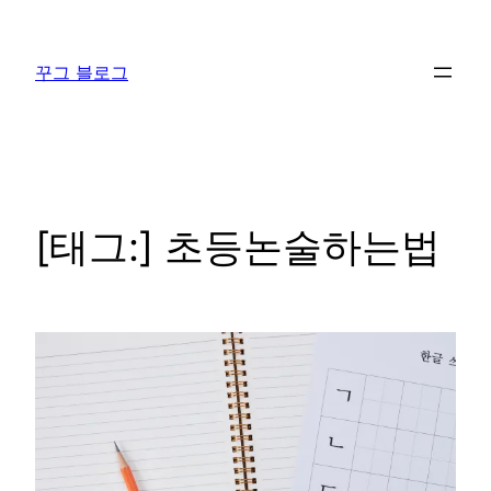
콘
텐
꾸그 블로그
츠
로
바
로
가
기
[태그:]
초등논술하는법