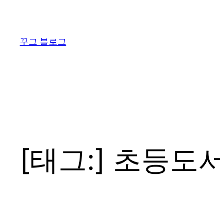
콘
텐
츠
꾸그 블로그
로
바
로
가
기
[태그:]
초등도