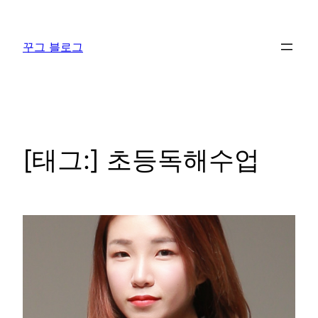
콘
텐
꾸그 블로그
츠
로
바
로
가
기
[태그:]
초등독해수업