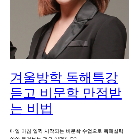
겨울방학 독해특강
듣고 비문학 만점받
는 비법
매일 아침 일찍 시작되는 비문학 수업으로 독해실력