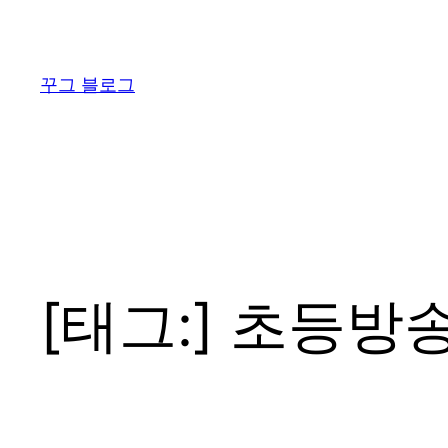
콘
텐
츠
꾸그 블로그
로
바
로
가
기
[태그:]
초등방