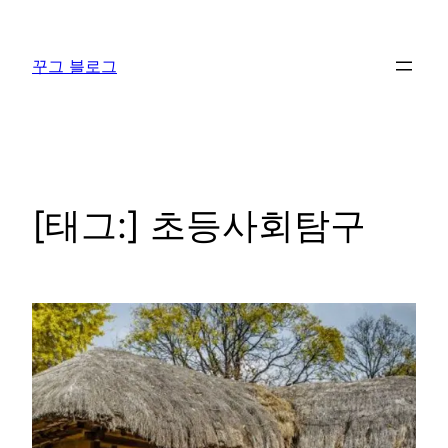
콘
텐
꾸그 블로그
츠
로
바
로
가
기
[태그:]
초등사회탐구