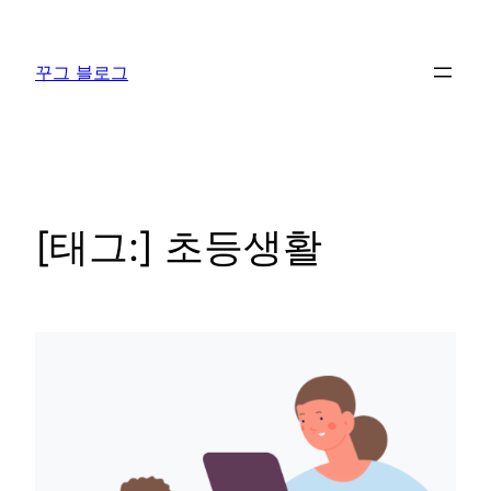
콘
텐
꾸그 블로그
츠
로
바
로
가
기
[태그:]
초등생활