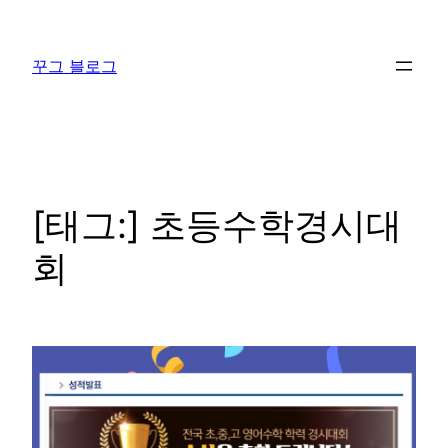
콘
텐
꾸그 블로그
츠
로
바
로
가
기
[태그:]
초등수학경시대
회