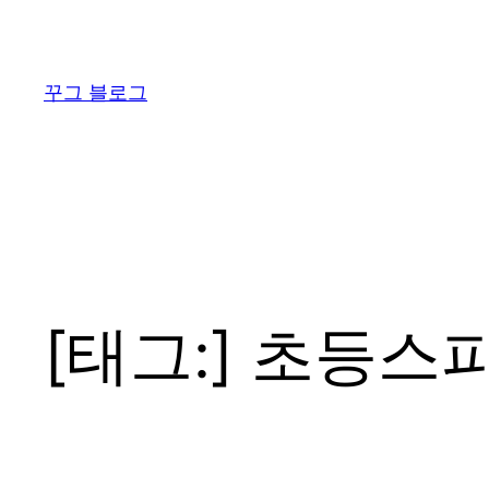
콘
텐
츠
꾸그 블로그
로
바
로
가
기
[태그:]
초등스