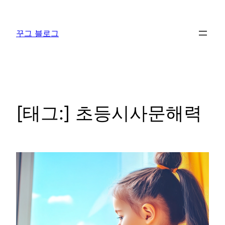
콘
텐
꾸그 블로그
츠
로
바
로
가
기
[태그:]
초등시사문해력