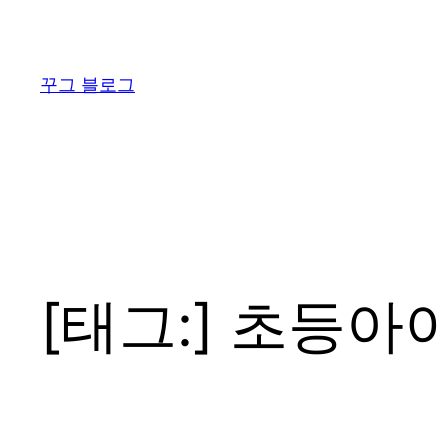
콘
텐
츠
꾸그 블로그
로
바
로
가
기
[태그:]
초등아