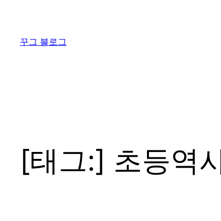
콘
텐
츠
꾸그 블로그
로
바
로
가
기
[태그:]
초등역