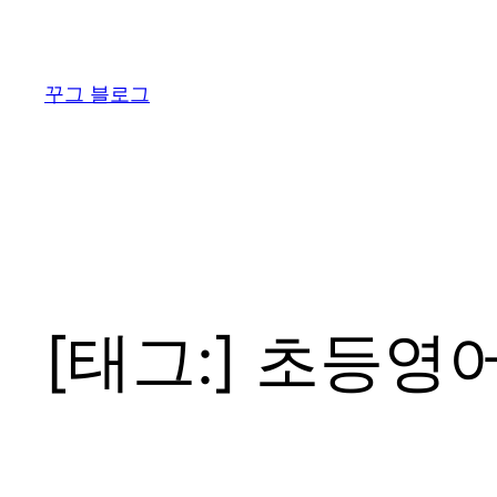
콘
텐
츠
꾸그 블로그
로
바
로
가
기
[태그:]
초등영