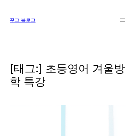
콘
텐
꾸그 블로그
츠
로
바
로
가
기
[태그:]
초등영어 겨울방
학 특강