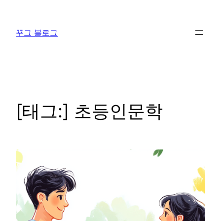
콘
텐
꾸그 블로그
츠
로
바
로
가
기
[태그:]
초등인문학