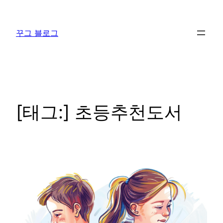
콘
텐
꾸그 블로그
츠
로
바
로
가
기
[태그:]
초등추천도서