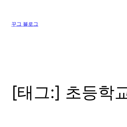
콘
텐
츠
꾸그 블로그
로
바
로
가
기
[태그:]
초등학교