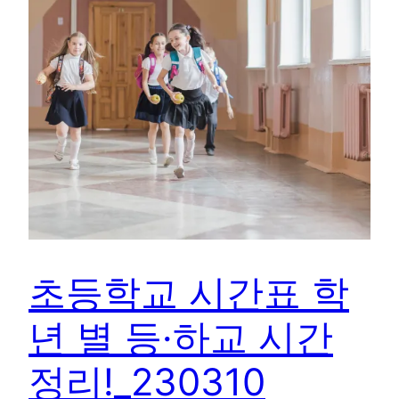
초등학교 시간표 학
년 별 등·하교 시간
정리!_230310