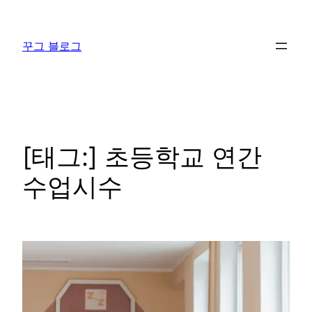
콘
텐
꾸그 블로그
츠
로
바
로
가
기
[태그:]
초등학교 연간
수업시수