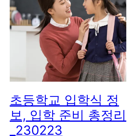
초등학교 입학식 정
보, 입학 준비 총정리
_230223