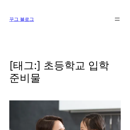
콘
텐
꾸그 블로그
츠
로
바
로
가
기
[태그:]
초등학교 입학
준비물