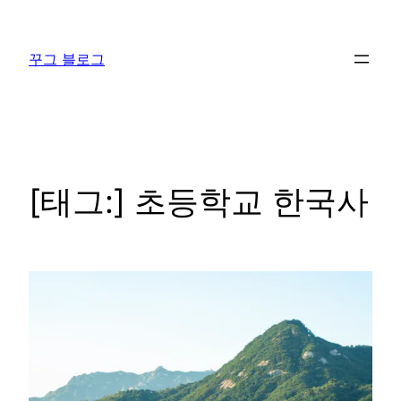
콘
텐
꾸그 블로그
츠
로
바
로
가
기
[태그:]
초등학교 한국사