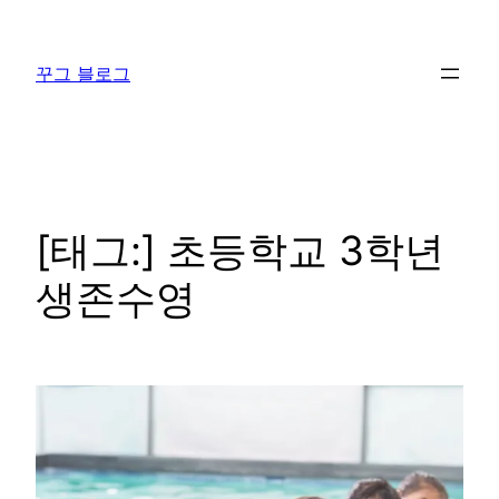
콘
텐
꾸그 블로그
츠
로
바
로
가
기
[태그:]
초등학교 3학년
생존수영