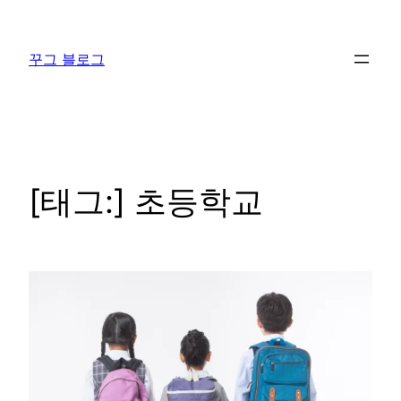
콘
텐
꾸그 블로그
츠
로
바
로
가
기
[태그:]
초등학교