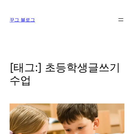
콘
텐
꾸그 블로그
츠
로
바
로
가
기
[태그:]
초등학생글쓰기
수업