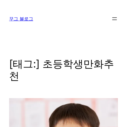
콘
텐
꾸그 블로그
츠
로
바
로
가
기
[태그:]
초등학생만화추
천