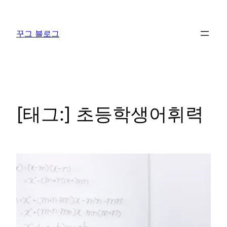
콘
텐
꾸그 블로그
츠
로
바
로
가
기
[태그:]
초등학생어휘력