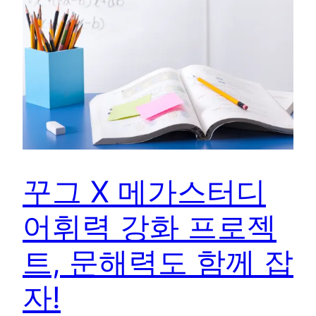
꾸그 X 메가스터디
어휘력 강화 프로젝
트, 문해력도 함께 잡
자!