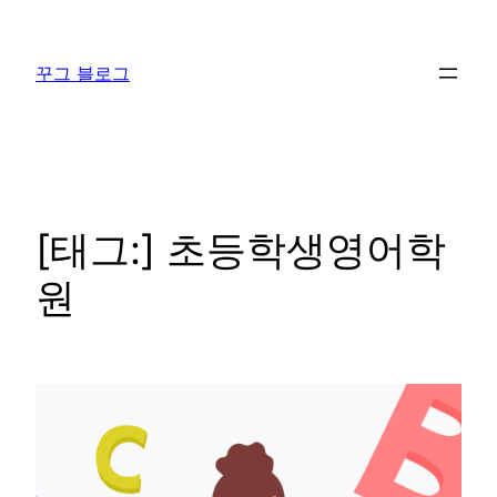
콘
텐
꾸그 블로그
츠
로
바
로
가
기
[태그:]
초등학생영어학
원