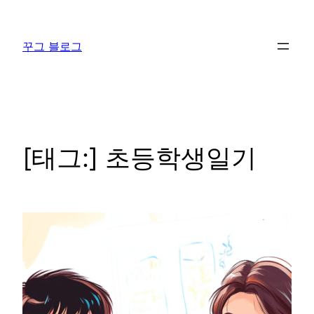
콘
텐
꾸그 블로그
츠
로
바
로
가
기
[태그:]
초등학생일기