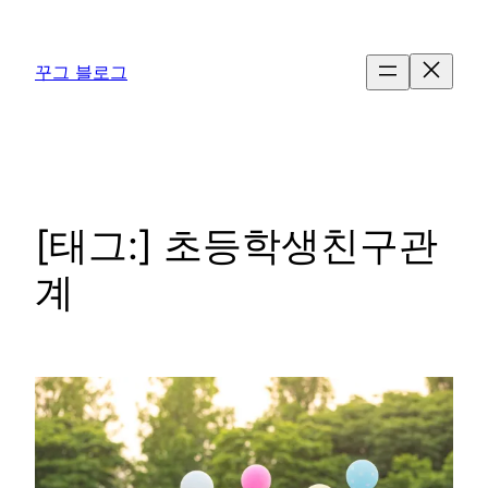
콘
텐
꾸그 블로그
츠
로
바
로
가
기
[태그:]
초등학생친구관
계