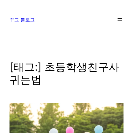
콘
텐
꾸그 블로그
츠
로
바
로
가
기
[태그:]
초등학생친구사
귀는법