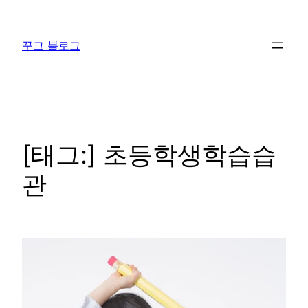
콘
텐
꾸그 블로그
츠
로
바
로
가
기
[태그:]
초등학생학습습
관