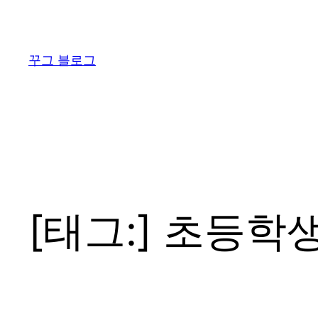
콘
텐
츠
꾸그 블로그
로
바
로
가
기
[태그:]
초등학생