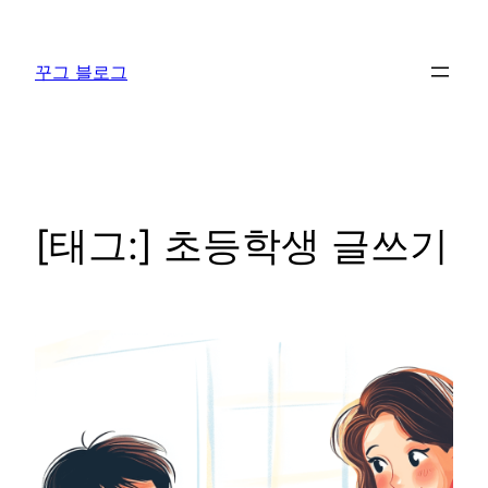
콘
텐
꾸그 블로그
츠
로
바
로
가
기
[태그:]
초등학생 글쓰기