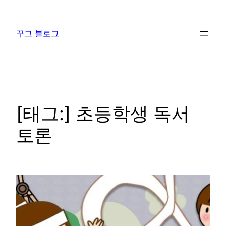
콘
텐
꾸그 블로그
츠
로
바
로
가
기
[태그:]
초등학생 독서
토론