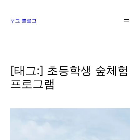
콘
텐
꾸그 블로그
츠
로
바
로
가
기
[태그:]
초등학생 숲체험
프로그램