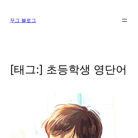
콘
텐
꾸그 블로그
츠
로
바
로
가
기
[태그:]
초등학생 영단어