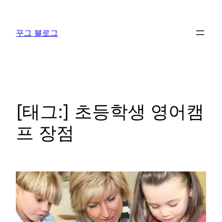
콘
텐
꾸그 블로그
츠
로
바
로
가
기
[태그:]
초등학생 영어캠
프 장점