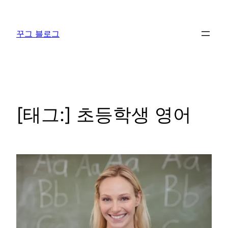
콘
텐
꾸그 블로그
츠
로
바
로
가
기
[태그:]
초등학생 영어