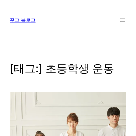
콘
텐
꾸그 블로그
츠
로
바
로
가
기
[태그:]
초등학생 운동