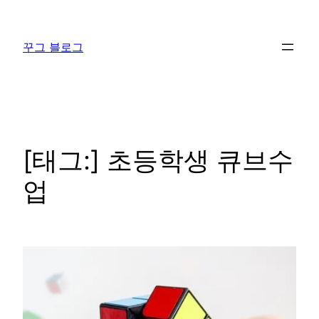
콘
텐
꾸그 블로그
츠
로
바
로
가
기
[태그:]
초등학생 큐브수
업