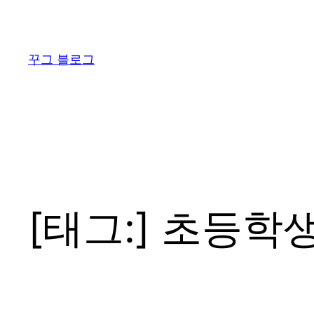
콘
텐
츠
꾸그 블로그
로
바
로
가
기
[태그:]
초등학생