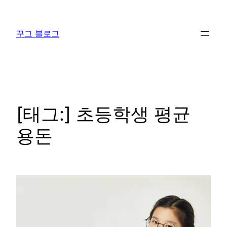
콘
텐
꾸그 블로그
츠
로
바
로
가
기
[태그:]
초등학생 평균
용돈