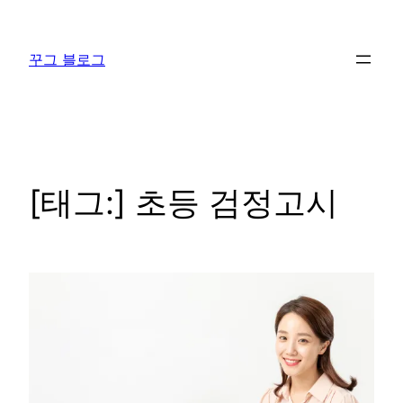
콘
텐
꾸그 블로그
츠
로
바
로
가
기
[태그:]
초등 검정고시