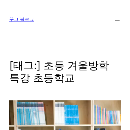
콘
텐
꾸그 블로그
츠
로
바
로
가
기
[태그:]
초등 겨울방학
특강 초등학교