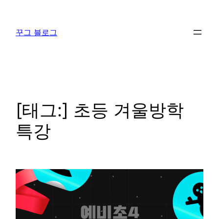
콘
텐
꾸그 블로그
츠
로
바
로
가
기
[태그:]
초등 겨울방학
특강