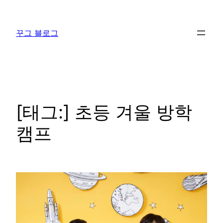
콘
텐
꾸그 블로그
츠
로
바
로
가
기
[태그:]
초등 겨울 방학
캠프