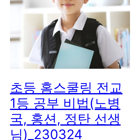
초등 홈스쿨링 전교
1등 공부 비법(노병
국, 홍션, 정탄 선생
님)_230324