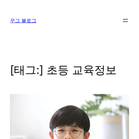
콘
텐
꾸그 블로그
츠
로
바
로
가
기
[태그:]
초등 교육정보