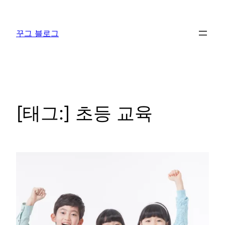
콘
텐
꾸그 블로그
츠
로
바
로
가
기
[태그:]
초등 교육