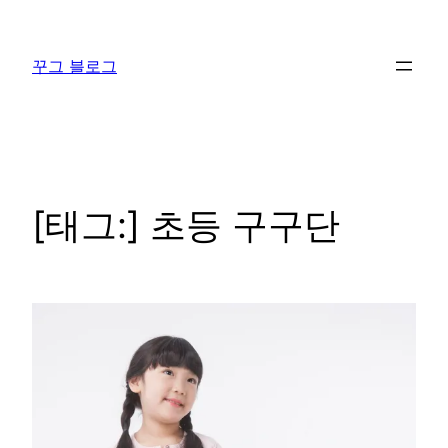
콘
텐
꾸그 블로그
츠
로
바
로
가
기
[태그:]
초등 구구단